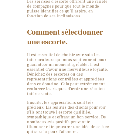
Les services d’escorte offrirent une variété
de compagnes pour que tout le monde
puisse identifier ce qu’il aspire, en
fonction de ses inclinaisons.
Comment sélectionner
une escorte.
Il est essentiel de choisir avec soin les
interlocuteurs qui nous soutiennent pour
guaranteer un moment agréable. Il est
essentiel d’avoir une merveilleuse loyauté.
Dénichez des escortes ou des
représentations contrôlées et appréciées
dans ce domaine. Cela peut extrêmement
renforcer les risques d’avoir une réunion
intéressante.
Ensuite, les appréciations sont très
précieux. Lis les avis des clients pour voir
s’ils ont trouvé l’escorte qualifiée,
sympathique et offrant un bon service. De
nombreux avis positifs peuvent te
illuminer et te procurer une idée de ce à ce
qui sera tu peux t’attendre.