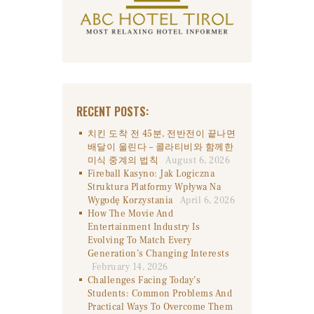
RECENT POSTS:
치킨 도착 전 45분, 전반전이 끝나면
배달이 울린다 – 콜라티비와 함께한
미식 중계의 법칙
August 6, 2026
Fireball Kasyno: Jak Logiczna
Struktura Platformy Wpływa Na
Wygodę Korzystania
April 6, 2026
How The Movie And
Entertainment Industry Is
Evolving To Match Every
Generation’s Changing Interests
February 14, 2026
Challenges Facing Today’s
Students: Common Problems And
Practical Ways To Overcome Them