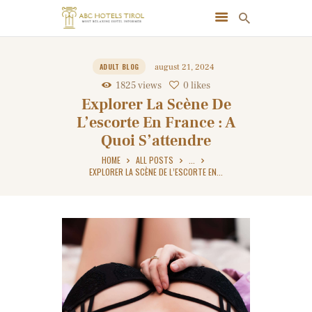
ABC HOTELS TIROL
ADULT BLOG
august 21, 2024
Most Relaxing Hotels Informer
1825
views
0
likes
Explorer La Scène De
HOME
L’escorte En France : A
BLOG
Quoi S’attendre
BUSINESS AND FINANCE
HOME
ALL POSTS
...
GIFTS AND CARE
EXPLORER LA SCÈNE DE L’ESCORTE EN...
GAMES AND GAMBLING
HEALTH AND BEAUTY
HOME AND GARDEN
PETS AND CARE
CONTACT