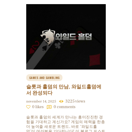
GAMES AND GAMBLING
슬롯과 홀덤의 만남, 와일드홀덤에
서 완성되다
3225
views
november 14, 2025
0
likes
0
comments
슬롯과 홀덤의 세계가 만나는 흥미진진한 경
험을 기대하고 계신가요? 게임의 매력을 한층
더 높여줄 새로운 트렌드, 바로 ‘와일드홀
덤’이 여러분을 기다립니다! 이 블로그 포스트