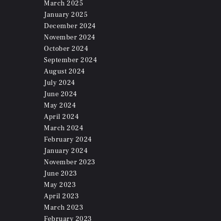
March
2025
January
2025
December
2024
November
2024
October
2024
September
2024
August
2024
July
2024
June
2024
May
2024
April
2024
March
2024
February
2024
January
2024
November
2023
June
2023
May
2023
April
2023
March
2023
February
2023