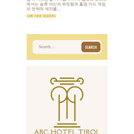
에서는 슬롯 머신의 짜릿함과 홀덤 카드 게임
의 전략적 재미를…
CONTINUE READING
Search
for: