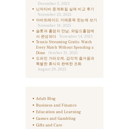
December 5, 2025
닌자티비 중계화질 실제 비교 후기
November 23, 2025
아바트레이드 거래종목 한눈에 보기
November 18, 2025
슬롯과 홀덤의 만남, 와일드홀덤에
서 완성되다
November 14, 2025
Tennis Streaming Gratis: Watch
Every Match Without Spending a
Dime
October 31, 2025
도파민 가라오케, 감각적 즐거움과
특별한 휴식의 완벽한 조화
August 29, 2025
Adult Blog
Business and Finance
Education and Learning
Games and Gambling
Gifts and Care