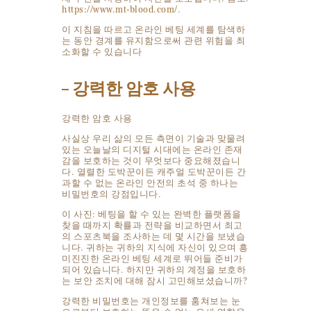
https://www.mt-blood.com/
.
이 지침을 따르고 온라인 베팅 세계를 탐색하
는 동안 경계를 유지함으로써 관련 위험을 최
소화할 수 있습니다
– 강력한 암호 사용
강력한 암호 사용
사실상 우리 삶의 모든 측면이 기술과 맞물려
있는 오늘날의 디지털 시대에는 온라인 존재
감을 보호하는 것이 무엇보다 중요해졌습니
다. 열렬한 도박꾼이든 캐주얼 도박꾼이든 간
과할 수 없는 온라인 안전의 초석 중 하나는
비밀번호의 강점입니다.
이 사진: 베팅을 할 수 있는 완벽한 플랫폼을
찾을 때까지 확률과 전략을 비교하면서 최고
의 스포츠북을 조사하는 데 몇 시간을 보냈습
니다. 귀하는 귀하의 지식에 자신이 있으며 흥
미진진한 온라인 베팅 세계로 뛰어들 준비가
되어 있습니다. 하지만 귀하의 계정을 보호하
는 보안 조치에 대해 잠시 고민해보셨습니까?
강력한 비밀번호는 개인정보를 훔쳐보는 눈