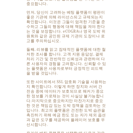
중요합니다.
먼저, 당신이 고려하는 베팅 플랫폼이 평판이
좋은 기관에 의해 라이선스되고 규제되는지
확인합니다. 이것은 그들이 엄격한 기준을 준
수하고 그들의 행동에 대해 책임을 져야 한다
는 것을 보장합니다. eCOGRA나 영국 도박 위
원회와 같은 공인된 규제 기관의 도장이나 로
고를 주의하십시오.
둘째, 리뷰를 읽고 잠재적인 플랫폼에 대한 철
저한 조사를 합니다. 고객 지원 응답성, 결제
처리 기간 및 전반적인 신뢰성과 관련하여 다
른 사용자의 경험을 고려합니다. 신뢰할 수 있
는 플랫폼은 사용자로부터 긍정적인 피드백
을 받을 것입니다.
또한 사이트에서 SSL 암호화 기술을 사용하는
지 확인합니다. 이렇게 하면 장치와 서버 간
전송 중에 데이터가 보호되므로 해커가 중요
한 정보를 가로채는 것이 사실상 불가능합니
다.마지막으로 중요하지만 마찬가지로 중요
한 것은 책임감 있는 도박 정책을 검토하는 것
입니다. 최고의 플랫폼은 건전한 도박 습관을
촉진하기 위해 예금 한도 또는 자가 제외 옵션
과 같은 도구를 제공하여 플레이어 보호를 우
선시합니다.