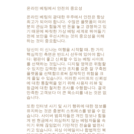
온라인 베팅에서 안전의 중요성
온라인 베팅의 광대한 우주에서 안전은 항상
최고가 되어야 합니다. 수많은 플랫폼이 여러
분의 관심과 힘들게 번 돈을 놓고 경쟁하고 있
기 때문에 짜릿한 가상 베팅 세계로 뛰어들기
전에 보안을 우선시하는 것의 중요성을 이해
하는 것이 중요합니다.
당신이 이 신나는 여행을 시작할 때, 한 가지
핵심적인 측면은 반드시 선두에 있어야 합니
다: 평판이 좋고 신뢰할 수 있는 베팅 사이트
를 선택하는 것입니다. 디지털 영역은 위험할
수 있지만 강력한 보안 조치를 갖춘 잘 구축된
플랫폼을 선택함으로써 잠재적인 위험을 크
게 줄일 수 있습니다. 이러한 사이트의 신뢰성
에 대한 통찰력을 얻기 위해 사용자 리뷰 및
등급에 대한 철저한 조사를 수행합니다. 결국
만족한 고객보다 더 큰 목소리를 내는 것은 없
습니다.
또한 인터넷 사기 및 사기 행위에 대한 정보를
유지하는 것은 충분히 스트레스를 받을 수 없
습니다. 사이버 범죄자들은 개인 정보나 힘들
게 번 현금에서 의심하지 않는 베팅자들을 속
이기 위해 끊임없이 기만적인 전술을 발전시
키고 있습니다. 피싱 이메일이나 합법적인 북