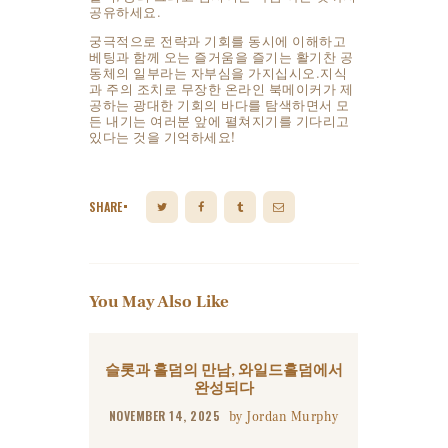
공유하세요.
궁극적으로 전략과 기회를 동시에 이해하고
베팅과 함께 오는 즐거움을 즐기는 활기찬 공
동체의 일부라는 자부심을 가지십시오.지식
과 주의 조치로 무장한 온라인 북메이커가 제
공하는 광대한 기회의 바다를 탐색하면서 모
든 내기는 여러분 앞에 펼쳐지기를 기다리고
있다는 것을 기억하세요!
SHARE
You May Also Like
슬롯과 홀덤의 만남, 와일드홀덤에서
완성되다
NOVEMBER 14, 2025
by
Jordan Murphy