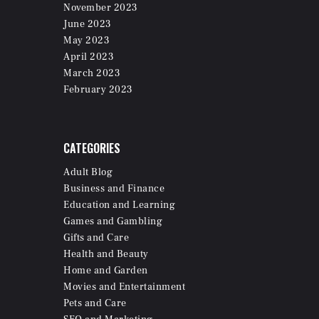
November
2023
June
2023
May
2023
April
2023
March
2023
February
2023
CATEGORIES
Adult Blog
Business and Finance
Education and Learning
Games and Gambling
Gifts and Care
Health and Beauty
Home and Garden
Movies and Entertainment
Pets and Care