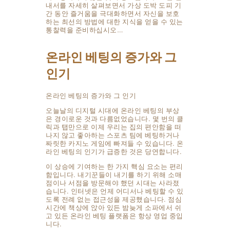
내서를 자세히 살펴보면서 가상 도박 도피 기
간 동안 즐거움을 극대화하면서 자신을 보호
하는 최선의 방법에 대한 지식을 얻을 수 있는
통찰력을 준비하십시오…
온라인 베팅의 증가와 그
인기
온라인 베팅의 증가와 그 인기
오늘날의 디지털 시대에 온라인 베팅의 부상
은 경이로운 것과 다름없었습니다. 몇 번의 클
릭과 탭만으로 이제 우리는 집의 편안함을 떠
나지 않고 좋아하는 스포츠 팀에 베팅하거나
짜릿한 카지노 게임에 빠져들 수 있습니다. 온
라인 베팅의 인기가 급증한 것은 당연합니다.
이 상승에 기여하는 한 가지 핵심 요소는 편리
함입니다. 내기꾼들이 내기를 하기 위해 소매
점이나 서점을 방문해야 했던 시대는 사라졌
습니다. 인터넷은 언제 어디서나 베팅할 수 있
도록 전례 없는 접근성을 제공했습니다. 점심
시간에 책상에 앉아 있든 밤늦게 소파에서 쉬
고 있든 온라인 베팅 플랫폼은 항상 영업 중입
니다.