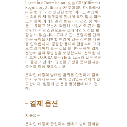
Logaming Commission) 또는 GRA(Gibrador
Regulatory Authority)가 포함됩니다. 따라서
다음 번에 “가장 안전한 방법”이라고 주장하
는 화려한 새 플랫폼을 만나게 되면 잠시 멈추
고 이들이 이러한 존경 받는 라이선스 중 하나
를 보유하고 있는지 확인해 보십시오.근데 잠
깐만! 라이선스만으로는 절대적인 안전을 보
장할 수 없습니다. 규제 기관 – 운영자를 견제
하는 규칙을 시행할 책임이 있는 강력한 기관
을 입력합니다. 공정한 플레이 관행부터 고객
보호 조치까지 모든 것을 모니터링하여 업계
전반에 걸쳐 투명성을 보장합니다. 선택한 사
이트가 eCOGRA 또는 iTech Labs와 같은 평판
이 좋은 기관에서 규정한 규정을 준수한다는
증거를 항상 찾으십시오.
온라인 베팅의 방대한 범위를 안전하게 탐색
하기 위해서는 우리 측의 끊임없는 경계가 필
요합니다. 힘들게 번 돈을 플랫폼에 내기 전
에,
– 결제 옵션
지급옵션
온라인 베팅과 관련하여 현대 기술의 편리함