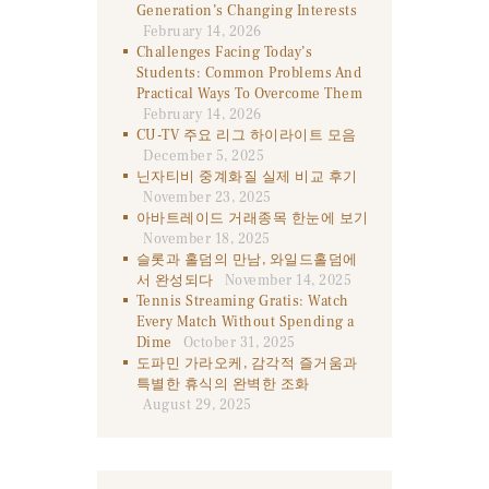
Generation’s Changing Interests
February 14, 2026
Challenges Facing Today’s
Students: Common Problems And
Practical Ways To Overcome Them
February 14, 2026
CU-TV 주요 리그 하이라이트 모음
December 5, 2025
닌자티비 중계화질 실제 비교 후기
November 23, 2025
아바트레이드 거래종목 한눈에 보기
November 18, 2025
슬롯과 홀덤의 만남, 와일드홀덤에
서 완성되다
November 14, 2025
Tennis Streaming Gratis: Watch
Every Match Without Spending a
Dime
October 31, 2025
도파민 가라오케, 감각적 즐거움과
특별한 휴식의 완벽한 조화
August 29, 2025