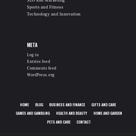
SEO and Marketing
Sports and Fitness
Technology and Innovation
META
Log in
Entries feed
Comments feed
WordPress.org
HOME
BLOG
BUSINESS AND FINANCE
GIFTS AND CARE
GAMES AND GAMBLING
HEALTH AND BEAUTY
HOME AND GARDEN
PETS AND CARE
CONTACT