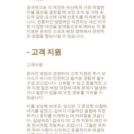
궁극적으로 각 개인은 자신에게 가장 적합한
지불 옵션을 결정할 때 보안 조치 및 거래 속
도와 같은 요소에 대해 선호도를 따져봐야 합
니다. 전통적인 방법에만 의존하는 대신 이러
한 다양한 대안을 탐색함으로써 베터는 이 흥
미로운 온라인 스포츠 베팅 영역에서 전반적
인 경험을 향상시킬 수 있습니다.
– 고객 지원
고객지원
온라인 베팅과 관련하여 고객 지원은 추가 보
너스가 아니라 안전하고 즐거운 경험의 필수
구성 요소입니다. 신뢰할 수 있고 효율적인 고
객 지원 팀은 베팅 여정에 대해 문제가 발생하
거나 질문이 있을 때 모든 변화를 가져올 수
있습니다.
이를 상상해 보세요: 당신은 그 중요한 시합에
내기를 걸었고, 갑자기 기술적인 결함에 직면
하거나 용어를 이해하는 데 어려움을 겪습니
다. 답답하죠? 겁내지 마! 고객 지원이 개인 수
호 천사처럼 작동하는 곳입니다. 그들은 귀하
의 우려 사항이 신속하고 효율적으로 해결되