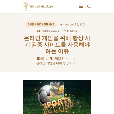
ABC HOTELS TIROL
GAMES AND GAMBLING
september 12, 2024
Most Relaxing Hotels Informer
3495
views
0
likes
온라인 게임을 위해 항상 사
HOME
기 검증 사이트를 사용해야
BLOG
하는 이유
BUSINESS AND FINANCE
HOME
ALL POSTS
...
GIFTS AND CARE
온라인 게임을 위해 항상 사기...
GAMES AND GAMBLING
HEALTH AND BEAUTY
HOME AND GARDEN
PETS AND CARE
CONTACT