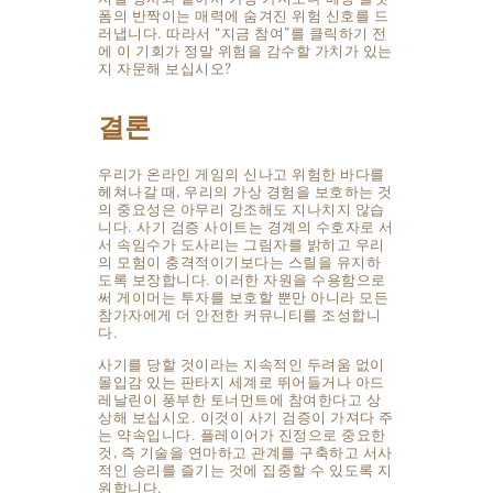
폼의 반짝이는 매력에 숨겨진 위험 신호를 드
러냅니다. 따라서 “지금 참여”를 클릭하기 전
에 이 기회가 정말 위험을 감수할 가치가 있는
지 자문해 보십시오?
결론
우리가 온라인 게임의 신나고 위험한 바다를
헤쳐나갈 때, 우리의 가상 경험을 보호하는 것
의 중요성은 아무리 강조해도 지나치지 않습
니다. 사기 검증 사이트는 경계의 수호자로 서
서 속임수가 도사리는 그림자를 밝히고 우리
의 모험이 충격적이기보다는 스릴을 유지하
도록 보장합니다. 이러한 자원을 수용함으로
써 게이머는 투자를 보호할 뿐만 아니라 모든
참가자에게 더 안전한 커뮤니티를 조성합니
다.
사기를 당할 것이라는 지속적인 두려움 없이
몰입감 있는 판타지 세계로 뛰어들거나 아드
레날린이 풍부한 토너먼트에 참여한다고 상
상해 보십시오. 이것이 사기 검증이 가져다 주
는 약속입니다. 플레이어가 진정으로 중요한
것, 즉 기술을 연마하고 관계를 구축하고 서사
적인 승리를 즐기는 것에 집중할 수 있도록 지
원합니다.