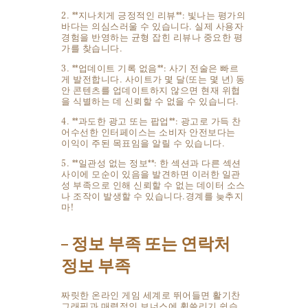
2. **지나치게 긍정적인 리뷰**: 빛나는 평가의
바다는 의심스러울 수 있습니다. 실제 사용자
경험을 반영하는 균형 잡힌 리뷰나 중요한 평
가를 찾습니다.
3. **업데이트 기록 없음**: 사기 전술은 빠르
게 발전합니다. 사이트가 몇 달(또는 몇 년) 동
안 콘텐츠를 업데이트하지 않으면 현재 위협
을 식별하는 데 신뢰할 수 없을 수 있습니다.
4. **과도한 광고 또는 팝업**: 광고로 가득 찬
어수선한 인터페이스는 소비자 안전보다는
이익이 주된 목표임을 알릴 수 있습니다.
5. **일관성 없는 정보**: 한 섹션과 다른 섹션
사이에 모순이 있음을 발견하면 이러한 일관
성 부족으로 인해 신뢰할 수 없는 데이터 소스
나 조작이 발생할 수 있습니다.경계를 늦추지
마!
– 정보 부족 또는 연락처
정보 부족
짜릿한 온라인 게임 세계로 뛰어들면 활기찬
그래픽과 매력적인 보너스에 휩쓸리기 쉽습