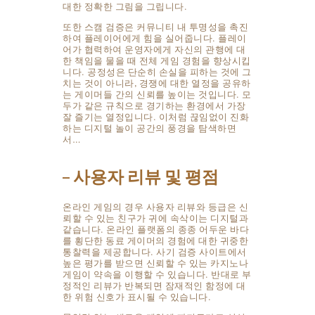
대한 정확한 그림을 그립니다.
또한 스캠 검증은 커뮤니티 내 투명성을 촉진
하여 플레이어에게 힘을 실어줍니다. 플레이
어가 협력하여 운영자에게 자신의 관행에 대
한 책임을 물을 때 전체 게임 경험을 향상시킵
니다. 공정성은 단순히 손실을 피하는 것에 그
치는 것이 아니라, 경쟁에 대한 열정을 공유하
는 게이머들 간의 신뢰를 높이는 것입니다. 모
두가 같은 규칙으로 경기하는 환경에서 가장
잘 즐기는 열정입니다. 이처럼 끊임없이 진화
하는 디지털 놀이 공간의 풍경을 탐색하면
서…
– 사용자 리뷰 및 평점
온라인 게임의 경우 사용자 리뷰와 등급은 신
뢰할 수 있는 친구가 귀에 속삭이는 디지털과
같습니다. 온라인 플랫폼의 종종 어두운 바다
를 횡단한 동료 게이머의 경험에 대한 귀중한
통찰력을 제공합니다. 사기 검증 사이트에서
높은 평가를 받으면 신뢰할 수 있는 카지노나
게임이 약속을 이행할 수 있습니다. 반대로 부
정적인 리뷰가 반복되면 잠재적인 함정에 대
한 위험 신호가 표시될 수 있습니다.