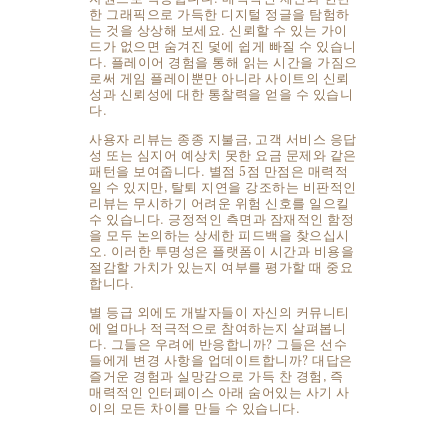
한 그래픽으로 가득한 디지털 정글을 탐험하
는 것을 상상해 보세요. 신뢰할 수 있는 가이
드가 없으면 숨겨진 덫에 쉽게 빠질 수 있습니
다. 플레이어 경험을 통해 읽는 시간을 가짐으
로써 게임 플레이뿐만 아니라 사이트의 신뢰
성과 신뢰성에 대한 통찰력을 얻을 수 있습니
다.
사용자 리뷰는 종종 지불금, 고객 서비스 응답
성 또는 심지어 예상치 못한 요금 문제와 같은
패턴을 보여줍니다. 별점 5점 만점은 매력적
일 수 있지만, 탈퇴 지연을 강조하는 비판적인
리뷰는 무시하기 어려운 위험 신호를 일으킬
수 있습니다. 긍정적인 측면과 잠재적인 함정
을 모두 논의하는 상세한 피드백을 찾으십시
오. 이러한 투명성은 플랫폼이 시간과 비용을
절감할 가치가 있는지 여부를 평가할 때 중요
합니다.
별 등급 외에도 개발자들이 자신의 커뮤니티
에 얼마나 적극적으로 참여하는지 살펴봅니
다. 그들은 우려에 반응합니까? 그들은 선수
들에게 변경 사항을 업데이트합니까? 대답은
즐거운 경험과 실망감으로 가득 찬 경험, 즉
매력적인 인터페이스 아래 숨어있는 사기 사
이의 모든 차이를 만들 수 있습니다.