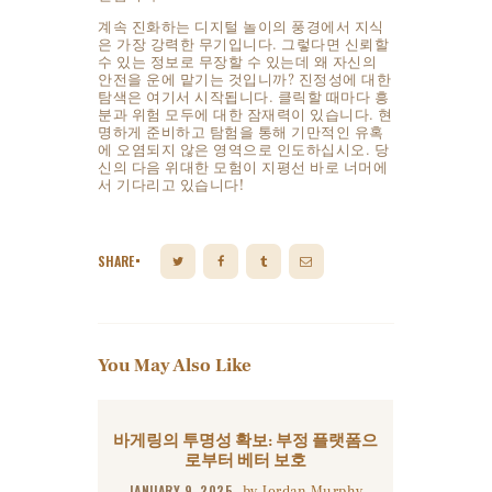
계속 진화하는 디지털 놀이의 풍경에서 지식
은 가장 강력한 무기입니다. 그렇다면 신뢰할
수 있는 정보로 무장할 수 있는데 왜 자신의
안전을 운에 맡기는 것입니까? 진정성에 대한
탐색은 여기서 시작됩니다. 클릭할 때마다 흥
분과 위험 모두에 대한 잠재력이 있습니다. 현
명하게 준비하고 탐험을 통해 기만적인 유혹
에 오염되지 않은 영역으로 인도하십시오. 당
신의 다음 위대한 모험이 지평선 바로 너머에
서 기다리고 있습니다!
SHARE
You May Also Like
바게링의 투명성 확보: 부정 플랫폼으
로부터 베터 보호
JANUARY 9, 2025
by
Jordan Murphy