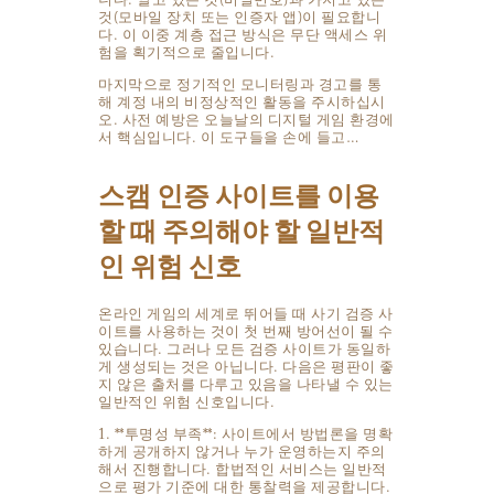
니다. 알고 있는 것(비밀번호)과 가지고 있는
것(모바일 장치 또는 인증자 앱)이 필요합니
다. 이 이중 계층 접근 방식은 무단 액세스 위
험을 획기적으로 줄입니다.
마지막으로 정기적인 모니터링과 경고를 통
해 계정 내의 비정상적인 활동을 주시하십시
오. 사전 예방은 오늘날의 디지털 게임 환경에
서 핵심입니다. 이 도구들을 손에 들고…
스캠 인증 사이트를 이용
할 때 주의해야 할 일반적
인 위험 신호
온라인 게임의 세계로 뛰어들 때 사기 검증 사
이트를 사용하는 것이 첫 번째 방어선이 될 수
있습니다. 그러나 모든 검증 사이트가 동일하
게 생성되는 것은 아닙니다. 다음은 평판이 좋
지 않은 출처를 다루고 있음을 나타낼 수 있는
일반적인 위험 신호입니다.
1. **투명성 부족**: 사이트에서 방법론을 명확
하게 공개하지 않거나 누가 운영하는지 주의
해서 진행합니다. 합법적인 서비스는 일반적
으로 평가 기준에 대한 통찰력을 제공합니다.