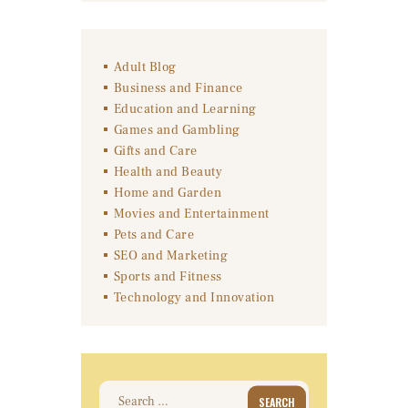
Adult Blog
Business and Finance
Education and Learning
Games and Gambling
Gifts and Care
Health and Beauty
Home and Garden
Movies and Entertainment
Pets and Care
SEO and Marketing
Sports and Fitness
Technology and Innovation
Search
for: