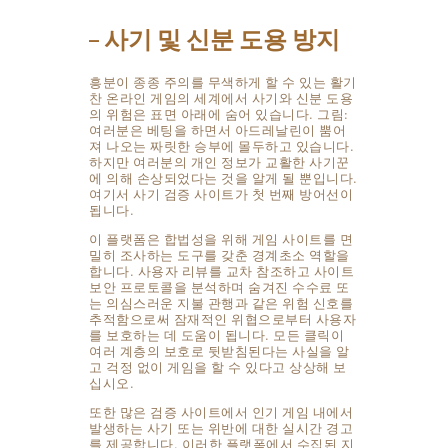
– 사기 및 신분 도용 방지
흥분이 종종 주의를 무색하게 할 수 있는 활기
찬 온라인 게임의 세계에서 사기와 신분 도용
의 위험은 표면 아래에 숨어 있습니다. 그림:
여러분은 베팅을 하면서 아드레날린이 뿜어
져 나오는 짜릿한 승부에 몰두하고 있습니다.
하지만 여러분의 개인 정보가 교활한 사기꾼
에 의해 손상되었다는 것을 알게 될 뿐입니다.
여기서 사기 검증 사이트가 첫 번째 방어선이
됩니다.
이 플랫폼은 합법성을 위해 게임 사이트를 면
밀히 조사하는 도구를 갖춘 경계초소 역할을
합니다. 사용자 리뷰를 교차 참조하고 사이트
보안 프로토콜을 분석하며 숨겨진 수수료 또
는 의심스러운 지불 관행과 같은 위험 신호를
추적함으로써 잠재적인 위협으로부터 사용자
를 보호하는 데 도움이 됩니다. 모든 클릭이
여러 계층의 보호로 뒷받침된다는 사실을 알
고 걱정 없이 게임을 할 수 있다고 상상해 보
십시오.
또한 많은 검증 사이트에서 인기 게임 내에서
발생하는 사기 또는 위반에 대한 실시간 경고
를 제공합니다. 이러한 플랫폼에서 수집된 지