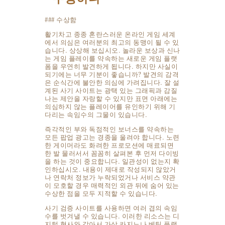
### 수상함
활기차고 종종 혼란스러운 온라인 게임 세계
에서 의심은 여러분의 최고의 동맹이 될 수 있
습니다. 상상해 보십시오. 놀라운 보상과 신나
는 게임 플레이를 약속하는 새로운 게임 플랫
폼을 우연히 발견하게 됩니다. 하지만 사실이
되기에는 너무 기분이 좋습니까? 발견의 감격
은 순식간에 불안한 의심에 가려집니다. 잘 설
계된 사기 사이트는 광택 있는 그래픽과 감질
나는 제안을 자랑할 수 있지만 표면 아래에는
의심하지 않는 플레이어를 유인하기 위해 기
다리는 속임수의 그물이 있습니다.
즉각적인 부와 독점적인 보너스를 약속하는
모든 팝업 광고는 경종을 울려야 합니다. 노련
한 게이머라도 화려한 프로모션에 매료되면
한 발 물러서서 꼼꼼히 살펴본 후 먼저 다이빙
을 하는 것이 중요합니다. 일관성이 없는지 확
인하십시오. 내용이 제대로 작성되지 않았거
나 연락처 정보가 누락되었거나 서비스 약관
이 모호할 경우 매력적인 외관 뒤에 숨어 있는
수상한 점을 모두 지적할 수 있습니다.
사기 검증 사이트를 사용하면 여러 겹의 속임
수를 벗겨낼 수 있습니다. 이러한 리소스는 디
지털 형사와 같아서 가상 카지노나 베팅 플랫